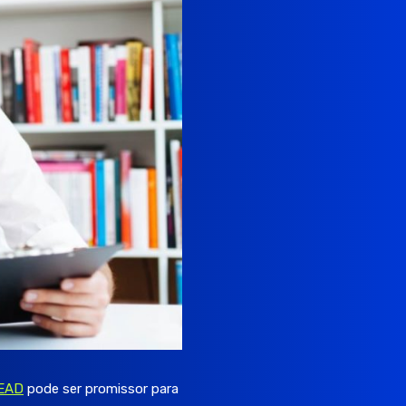
 EAD
pode ser promissor para