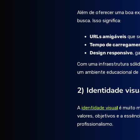
Além de oferecer uma boa exp
busca. Isso significa:
URLs amigáveis
que se
Tempo de carregamen
Design responsivo
, g
Com uma infraestrutura sólid
um ambiente educacional de a
2) Identidade vis
A
identidade visua
l
é muito m
valores, objetivos e a essên
profissionalismo.