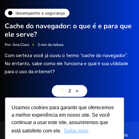
desempenho e segurança
Cache do navegador: o que é e para que
ele serve?
Por:
Ana Clara
3 min de leitura
Com certeza você já ouviu o termo “cache do navegador”.
No entanto, sabe como ele funciona e qual é sua utilidade
para o uso da internet?
1
2
»
Usamos cookies para garantir que oferecemos
Usamos cookies para garantir que oferecemos
a melhor experiência em nosso site. Se você
a melhor experiência em nosso site. Se você
continuar a usar este site, assumiremos que
continuar a usar este site, assumiremos que
está satisfeito com ele.
está satisfeito com ele.
Saiba mais
Saiba mais
© 2023
Site Bem Feito
| Todos os Direitos Reservados.