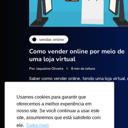
vendas online
Como vender online por meio de
uma loja virtual
Por:
Jaqueline Oliveira
8 min de leitura
Saber como vender online, tendo uma loja virtual, 
o primeiro passo para que você comece a
verdadeiramente lucrar por meio da…
Usamos cookies para garantir que
Usamos cookies para garantir que
oferecemos a melhor experiência em
oferecemos a melhor experiência em
nosso site. Se você continuar a usar este
nosso site. Se você continuar a usar este
site, assumiremos que está satisfeito com
site, assumiremos que está satisfeito com
ele.
ele.
Saiba mais
Saiba mais