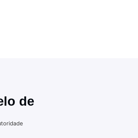
elo de
utoridade